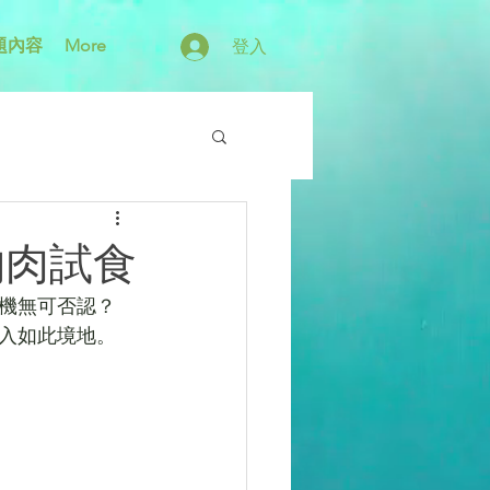
題內容
More
登入
物肉試食
機無可否認？ 
入如此境地。 