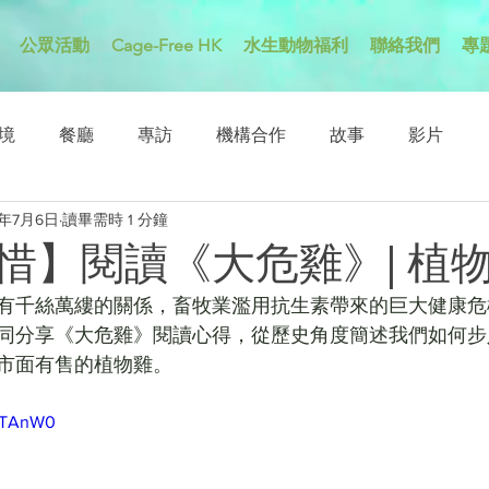
公眾活動
Cage-Free HK
水生動物福利
聯絡我們
專
境
餐廳
專訪
機構合作
故事
影片
0年7月6日
讀畢需時 1 分鐘
惜】閱讀《大危雞》| 植
有千絲萬縷的關係，畜牧業濫用抗生素帶來的巨大健康危
同分享《大危雞》閱讀心得，從歷史角度簡述我們如何步
市面有售的植物雞。
DlTAnW0