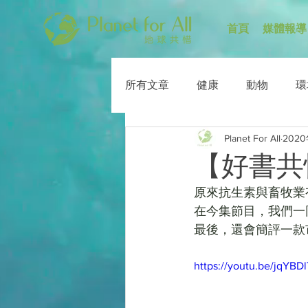
首頁
媒體報導
所有文章
健康
動物
環
Planet For All
202
【好書共
原來抗生素與畜牧業
在今集節目，我們一
最後，還會簡評一款
https://youtu.be/jqYB