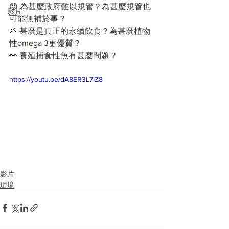
😞 為甚麼政府難以規管？為甚麼規管也
影片
可能無補於事？
🌱 甚麼是真正的永續飲食？為甚麼植物
性omega 3更優質？
👀 養殖捕食性魚有甚麼問題？
https://youtu.be/dA8ER3L7IZ8
影片
環境