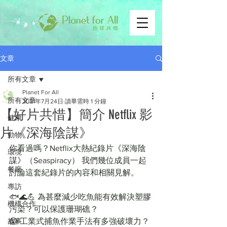
文章
所有文章
Planet For All
所有文章
2021年7月24日
讀畢需時 1 分鐘
【好片共惜】簡介 Netflix 影
健康
片《深海陰謀》
動物
你看過嗎？Netflix大熱紀錄片《深海陰
環境
謀》（Seaspiracy） 我們幾位成員一起
餐廳
討論這套紀錄片的內容和相關見解。
專訪
🐟🌊💪 為甚麼減少吃魚能有效解決塑膠
機構合作
污染？可以保護珊瑚礁？
故事
😱 工業式捕魚作業手法有多強破壞力？