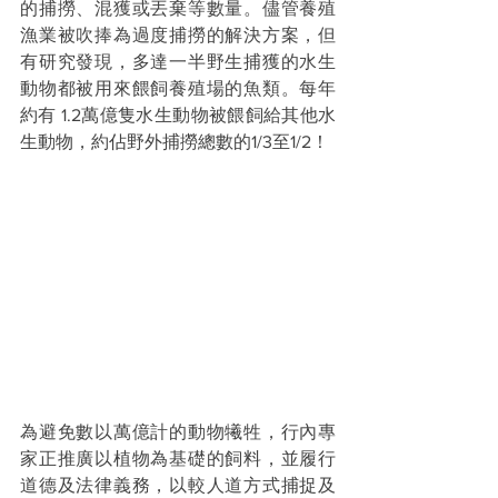
的捕撈、混獲或丟棄等數量。儘管養殖
漁業被吹捧為過度捕撈的解決方案，但
有研究發現，多達一半野生捕獲的水生
動物都被用來餵飼養殖場的魚類。每年
約有 1.2萬億隻水生動物被餵飼給其他水
生動物，約佔野外捕撈總數的1/3至1/2！
為避免數以萬億計的動物犧牲，行內專
家正推廣以植物為基礎的飼料，並履行
道德及法律義務，以較人道方式捕捉及