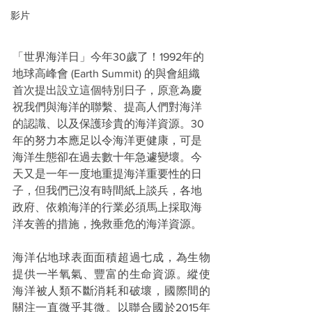
影片
「世界海洋日」今年30歲了！1992年的
地球高峰會 (Earth Summit) 的與會組織
首次提出設立這個特別日子，原意為慶
祝我們與海洋的聯繫、提高人們對海洋
的認識、以及保護珍貴的海洋資源。30
年的努力本應足以令海洋更健康，可是
海洋生態卻在過去數十年急遽變壞。今
天又是一年一度地重提海洋重要性的日
子，但我們已沒有時間紙上談兵，各地
政府、依賴海洋的行業必須馬上採取海
洋友善的措施，挽救垂危的海洋資源。
海洋佔地球表面面積超過七成，為生物
提供一半氧氣、豐富的生命資源。縱使
海洋被人類不斷消耗和破壞，國際間的
關注一直微乎其微。以聯合國於2015年