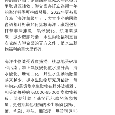
爭取資源補救，聯合國亦訂立為期十年
的海洋科學可持續發展。2022年更被形
容為「海洋超級年」，大大小小的國際
會議都針對著如何拯救海洋，議題包括
打擊非法捕漁、氣候變化、航運業減
碳、減少塑膠污染，水生動物福利更首
次被納入聯合國的官方文件，是水生動
物福利的重大里程碑。
海洋生物遭受過度捕撈、棲息地受破壞
和污染，加上氣候變化使水溫升高、海
水酸化、珊瑚白化，野生水生動物數量
越來越少。據水生動物研究所估計，每
年約2-3萬億隻水生動物在野外被捕殺，
相等於每秒約 63,000-95,000 隻動物被
殺。這估計除了基於已記錄的魚類數
量，更包括其他種類的水生動物 (如蝦、
蟹、章魚)、非法、無記錄、無管制 (IUU) 