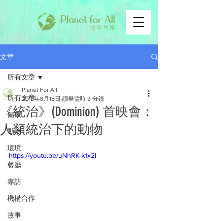
文章
所有文章
Planet For All
所有文章
2018年8月18日
讀畢需時 3 分鐘
《統治》(Dominion) 首映會：
健康
人類統治下的動物
動物
環境
https://youtu.be/uNhRK-k1x2I
餐廳
專訪
機構合作
故事