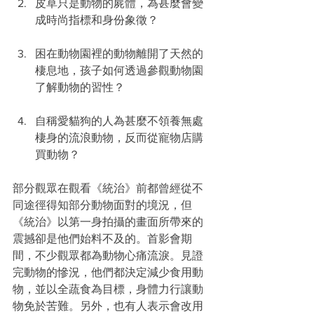
皮草只是動物的屍體，為甚麼會變
成時尚指標和身份象徵？
困在動物園裡的動物離開了天然的
棲息地，孩子如何透過參觀動物園
了解動物的習性？
自稱愛貓狗的人為甚麼不領養無處
棲身的流浪動物，反而從寵物店購
買動物？
部分觀眾在觀看《統治》前都曾經從不
同途徑得知部分動物面對的境況，但
《統治》以第一身拍攝的畫面所帶來的
震撼卻是他們始料不及的。首影會期
間，不少觀眾都為動物心痛流淚。見證
完動物的慘況，他們都決定減少食用動
物，並以全蔬食為目標，身體力行讓動
物免於苦難。另外，也有人表示會改用