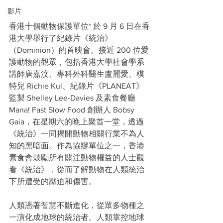
影片
香港十個動物保護單位* 於 9 月 6 日在香
港大學舉行了紀錄片《統治》
（Dominion）的首映會。接近 200 位愛
護動物的觀眾，包括香港大學社會學系
講師唐嘉汶、專科外科醫生盧麗愛、模
特兒 Richie Kul、紀錄片《PLANEAT》
監製 Shelley Lee-Davies 及素食餐廳 
Mana! Fast Slow Food 創辦人 Bobsy 
Gaia，在星期六的晚上聚首一堂，透過
《統治》一同揭開動物相關行業不為人
知的黑暗面。作為協辦單位之一，香港
素食會鼓勵所有關注動物權益的人士觀
看《統治》，從而了解動物在人類統治
下所遭受的壓迫和傷害。 
人類憑著智慧不斷進化，從眾多物種之
一演化成地球的統治者。人類掌控地球