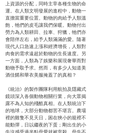
上資源的分配，同時主宰各種生物的命
運。在人類文明發展的進程中，動物一
直擔當重要位置。動物的肉給予人類溫
飽，牠們的皮毛讓我們保暖。動物付出
勞力為人類耕田、拉車、狩獵，牠們亦
會陪伴左右，給予人類滿滿的愛。隨著
現代人口急速上漲和經濟增長，人類對
肉食的需求遠超於動物的生長速度。另
一方面，人類為了娛樂和展現奢華而對
動物予取予求。然而，有多少人知道美
酒佳餚和華衣美服掩蓋了的真相？
《統治》的製作團隊利用航拍及隱藏式
鏡頭深入各個動物相關行業，向大眾揭
露不為人知的殘酷真相。在人類統治下
的地球，大部分動物都苦不堪言。農場
裡的雞隻不見天日，困在狹小的籠裡不
能動彈，日以繼夜的下蛋；剛出生的小
牛沒感受過半點母愛就被宰殺，母牛不