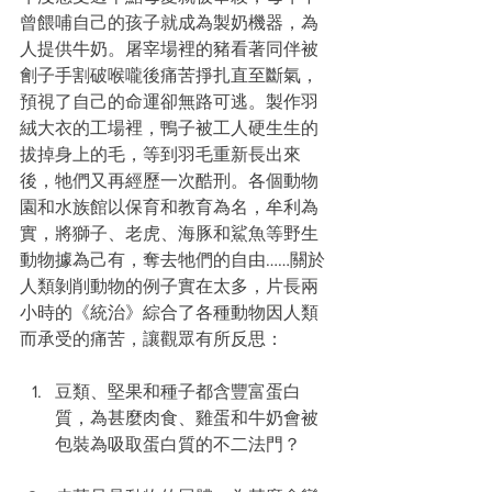
曾餵哺自己的孩子就成為製奶機器，為
人提供牛奶。屠宰場裡的豬看著同伴被
劊子手割破喉嚨後痛苦掙扎直至斷氣，
預視了自己的命運卻無路可逃。製作羽
絨大衣的工場裡，鴨子被工人硬生生的
拔掉身上的毛，等到羽毛重新長出來
後，牠們又再經歷一次酷刑。各個動物
園和水族館以保育和教育為名，牟利為
實，將獅子、老虎、海豚和鯊魚等野生
動物據為己有，奪去牠們的自由……關於
人類剝削動物的例子實在太多，片長兩
小時的《統治》綜合了各種動物因人類
而承受的痛苦，讓觀眾有所反思：
豆類、堅果和種子都含豐富蛋白
質，為甚麼肉食、雞蛋和牛奶會被
包裝為吸取蛋白質的不二法門？