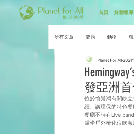
首頁
媒體報導
所有文章
健康
動物
環
Planet For All
202
Heming
發亞洲首
位於愉景灣有間屹立
續、講環保的特色餐
餐廳不時有Live 
慮坐戶外梳化位吹海