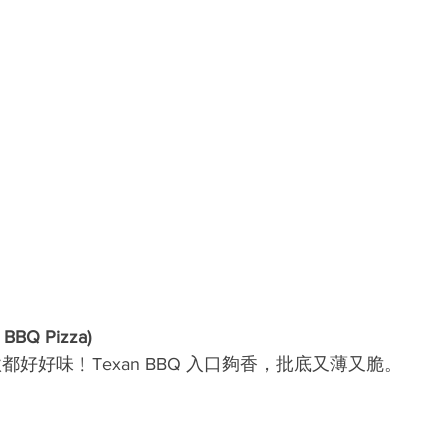
BQ Pizza)
款都好好味﹗Texan BBQ 入口夠香，批底又薄又脆。