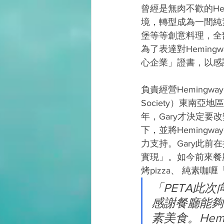
曾經是無肉不歡的He
境，轉型成為一間純素
堡等等創意料理，全
為了表達對Hemin
心企業」證書，以感
負責經營Hemingway’s
Society）東南亞
年，Gary才決定要
下，並將Heming
力支持。Gary此
實現」。如今前來餐
烤pizza、 純素咖
「PETA此次
感謝餐廳能夠
素美食。Hem