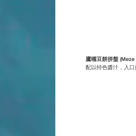
鷹嘴豆餅拼盤 (Meze Pl
配以特色醬汁，入口好c