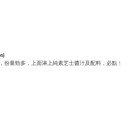
s)
，份量勁多，上面淋上純素芝士醬汁及配料，必點﹗