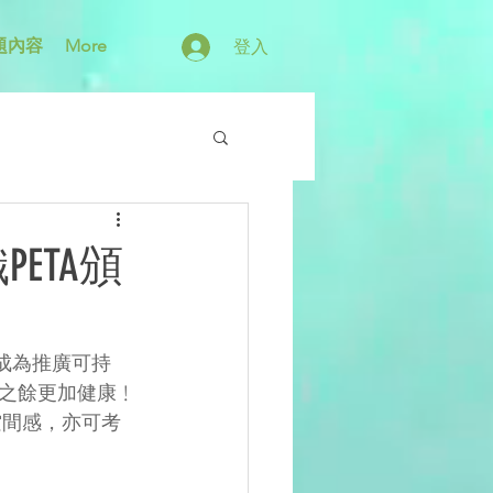
題內容
More
登入
PETA頒
成為推廣可持
之餘更加健康﹗
空間感，亦可考