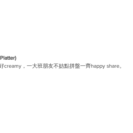
atter)
reamy，一大班朋友不妨點拼盤一齊happy share。