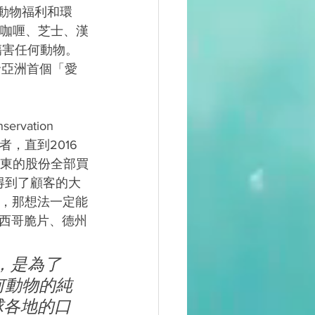
了動物福利和環
純素咖喱、芝士、漢
傷害任何動物。
頒發亞洲首個「愛
rvation 
者，直到2016
股東的股份全部買
還得到了顧客的大
式，那想法一定能
西哥脆片、德州
書，是為了
何動物的純
球各地的口