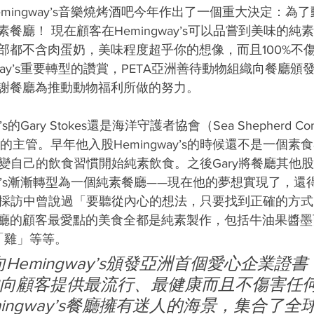
mingway’s音樂燒烤酒吧今年作出了一個重大決定：為
餐廳！ 現在顧客在Hemingway’s可以品嘗到美味的
部都不含肉蛋奶，美味程度超乎你的想像，而且100%不
gway’s重要轉型的讚賞，PETA亞洲善待動物組織向餐廳
謝餐廳為推動動物福利所做的努力。
的Gary Stokes還是海洋守護者協會（Sea Shepherd Conse
地區的主管。早年他入股Hemingway’s的時候還不是一個素食
改變自己的飲食習慣開始純素飲食。之後Gary將餐廳其他
way’s漸漸轉型為一個純素餐廳——現在他的夢想實現了，
前在採訪中曾說過「要聽從內心的想法，只要找到正確的方
廳的顧客最愛點的美食全都是純素製作，包括牛油果醬墨
喱「雞」等等。
向Hemingway’s頒發亞洲首個愛心企業證
向顧客提供最流行、最健康而且不傷害任
ingway’s餐廳擁有迷人的海景，集合了全