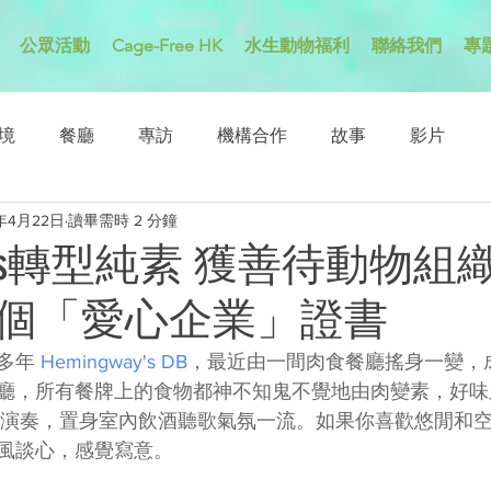
公眾活動
Cage-Free HK
水生動物福利
聯絡我們
專
境
餐廳
專訪
機構合作
故事
影片
1年4月22日
讀畢需時 2 分鐘
way’s轉型純素 獲善待動物組織
個「愛心企業」證書
多年 
Hemingway's DB
，最近由一間肉食餐廳搖身一變，
廳，所有餐牌上的食物都神不知鬼不覺地由肉變素，好味
band演奏，置身室內飲酒聽歌氣氛一流。如果你喜歡悠閒和
風談心，感覺寫意。