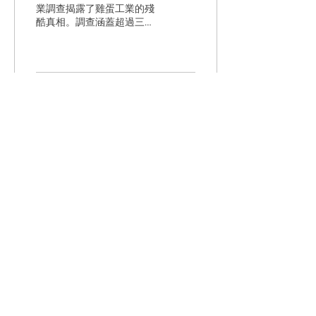
業調查揭露了雞蛋工業的殘
酷真相。調查涵蓋超過三十
個國家或地區，當中包括日
本、美國、澳洲等，而香港
的調查片段亦在其中。 完整
調查影片 格子籠系統
(battery cage system) 仍然
102
0
是全球業界普遍使用的養殖
系統。然而調查指出，這樣
的養殖系統潛藏多個問題：
1) 禽流感 禽流感是畜牧業至
今未能解決的問題，每次爆
發都導致數以百萬隻雞被
殺。單以2025年2月份為
計，全球已有1100萬隻雞因
禽流感問題被撲殺。雞蛋農
場往往以名為「通風關閉」
(Ventilation Shutdown Plus)
的方法，將雞舍內的通風設
備關閉，並施加二氧化碳或
將雞舍加熱，令雞隻被活生
生焗死或熱死。 2) 公共衛
生 擁擠的格子籠養殖環境是