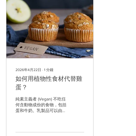
2026年4月22日
∙
1
分鐘
如何用植物性食材代替雞
蛋？
純素主義者 (Vegan) 不吃任
何含動物成份的食物，包括
蛋和牛奶。乳製品可以由植
物奶、純素芝士等代替，但
若想完美地以植物性食材代
替雞蛋，則需要一點技巧。
因此，我們特意整合了代蛋