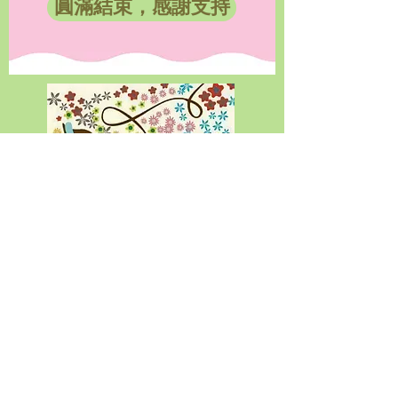
圓滿結束，感謝支持
🗓️ 5月20日 (六) 下午 2:30 - 5:30
📍 地點：觀塘
👥 名額：20人 (若名額爆滿，我們
盡可能讓非純素者朋友優先參