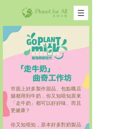
市面上好多製作甜品、包點嘅店
舖都用到牛奶，你又知唔知原來
「走牛奶」都可以好好味、而且
更健康？
你又知唔知，原本好多對奶製品