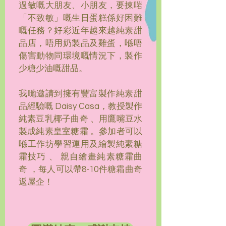
過敏嘅大朋友、小朋友，要揀啱
「不致敏」嘅生日蛋糕係好困難
嘅任務？好彩近年越來越純素甜
品店，唔用奶製品及雞蛋，喺唔
傷害動物同環境嘅情況下，製作
少糖少油嘅甜品。
我哋邀請到擁有豐富製作純素甜
品經驗嘅 Daisy Casa，教授製作
純素豆乳椰子曲奇 、用鷹嘴豆水
製成純素皇室糖霜 。參加者可以
喺工作坊學習運用及繪製純素糖
霜技巧 、 親自繪畫純素糖霜曲
奇 ，每人可以帶8-10件糖霜曲奇
返屋企！