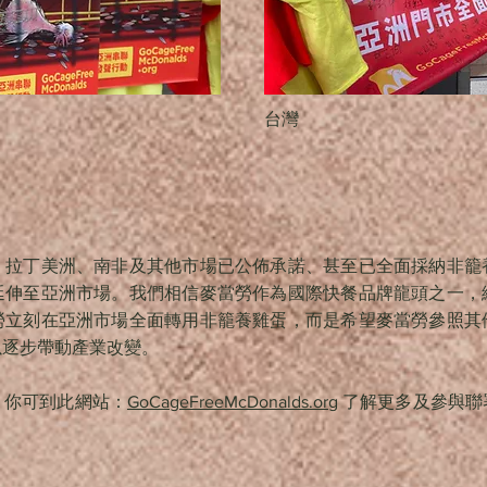
台灣
、拉丁美洲、南非及其他市場已公佈承諾、甚至已全面採納非籠
延伸至亞洲市場。我們相信麥當勞作為國際快餐品牌龍頭之一，
勞立刻在亞洲市場全面轉用非籠養雞蛋，而是希望麥當勞參照其
以逐步帶動產業改變。
，你可到此網站：
GoCageFreeMcDonalds.org
了解更多及參與聯