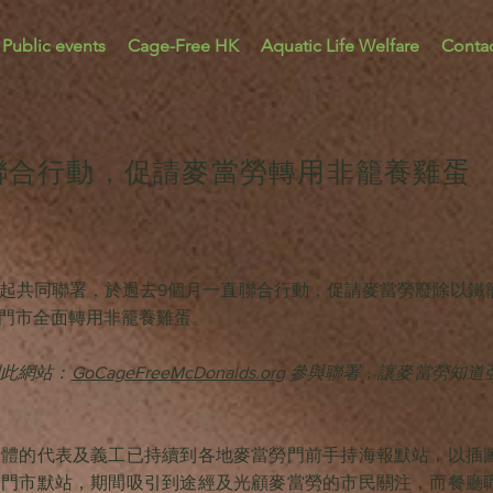
Public events
Cage-Free HK
Aquatic Life Welfare
Contac
聯合行動，促請麥當勞轉用非籠養雞蛋
起共同聯署，於過去9個月一直聯合行動，促請麥當勞廢除以鐵
門市全面轉用非籠養雞蛋。
此網站：
GoCageFreeMcDonalds.org
參與聯署，讓麥當勞知道
團體的代表及義工已持續到各地麥當勞門前手持海報默站，以插
的門市默站，期間吸引到途經及光顧麥當勞的市民關注，而餐廳