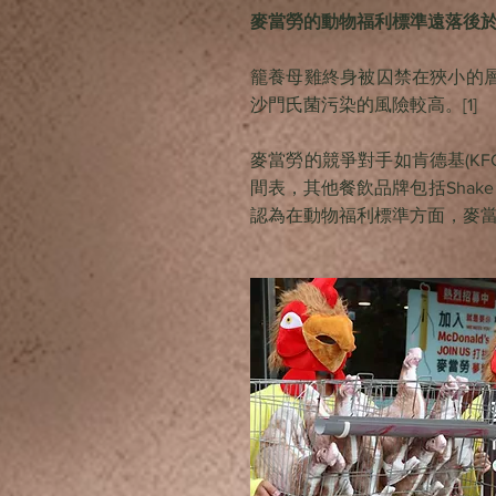
麥當勞的動物福利標準遠落後
籠養母雞終身被囚禁在狹小的
沙門氏菌污染的風險較高。[1]
麥當勞的競爭對手如肯德基(KFC)、
間表，其他餐飲品牌包括Shake Shac
認為在動物福利標準方面，麥