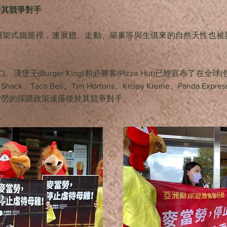
於其競爭對手
層架式鐵籠裡，連展翅、走動、築巢等與生俱來的自然天性也被
漢堡王(Burger King)和必勝客(Pizza Hut)已經宣布了
k、Taco Bell、Tim Hortons、Krispy Kreme、Panda Ex
當勞的採購政策遠落後於其競爭對手。