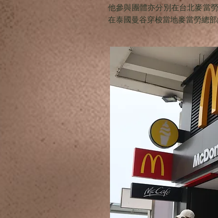
他參與團體亦分別在台北麥當
在泰國曼谷穿梭當地麥當勞總部