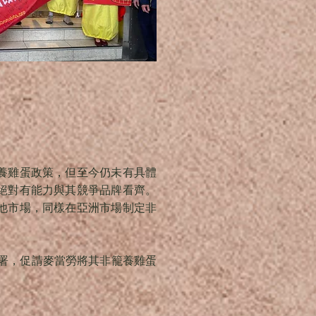
養雞蛋政策，但至今仍未有具體
絕對有能力與其競爭品牌看齊。
他市場，同樣在亞洲市場制定非
署，促請麥當勞將其非籠養雞蛋