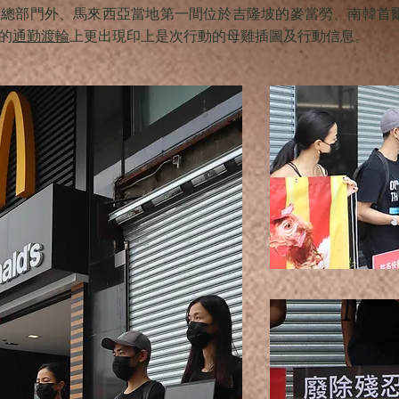
勞總部門外、馬來西亞當地第一間位於吉隆坡的麥當勞、南韓首
的
通勤渡輪
上更出現印上是次行動的母雞插圖及行動信息。