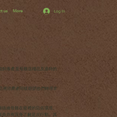
t us
More
Log In
籠飼養產蛋母雞這殘忍及過時的
亞洲消費者同樣期望他們轉用非
圖描繪母雞在籠裡的惡劣環境。
職員亦有現身了解是次行動。其