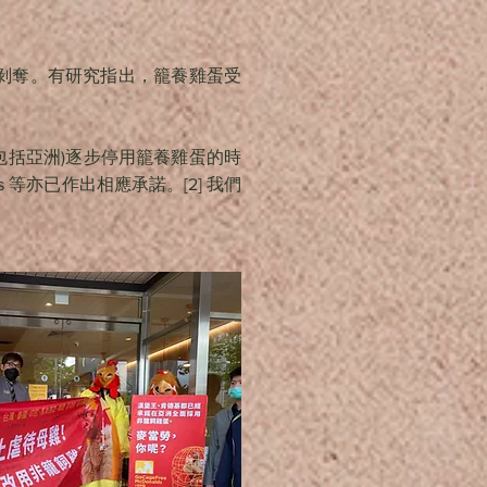
剝奪。有研究指出，籠養雞蛋受
在全球(包括亞洲)逐步停用籠養雞蛋的時
press 等亦已作出相應承諾。[2] 我們