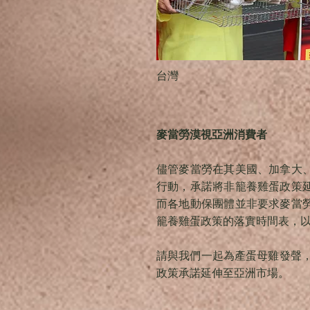
台灣
麥當勞漠視亞洲消費者
儘管麥當勞在其美國、加拿大
行動，承諾將非籠養雞蛋政策
而各地動保團體並非要求麥當
籠養雞蛋政策的落實時間表，
請與我們一起為產蛋母雞發聲
政策承諾延伸至亞洲市場。