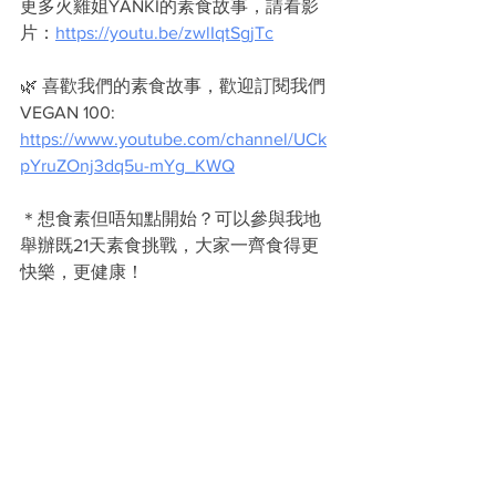
更多火雞姐YANKI的素食故事，請看影
片：
https://youtu.be/zwlIqtSgjTc
🌿 喜歡我們的素食故事，歡迎訂閱我們​
VEGAN 100​: 
https://www.youtube.com/channel/UCk
pYruZOnj3dq5u-mYg_KWQ
＊想食素但唔知點開始？可以參與我地
舉辦既21天素食挑戰，大家一齊食得更
快樂，更健康！
採訪&撰文：Becky
拍攝：Ivy & Nemo & Becky
設計：Ivy
專訪