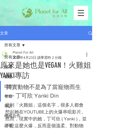
文章
所有文章
Planet For All
所有文章
2021年4月23日
讀畢需時 2 分鐘
原來是她也是VEGAN！火雞姐
健康
YANKI專訪
動物
其實動物不是為了當寵物而生 
環境
── 丁可欣 Yanki Din
餐廳
提到「火雞姐」這個名字，很多人都會
專訪
想起她在YOUTUBE上的火爆串咀影片。
機構合作
然而，現實中的她，丁可欣 ( Yanki )，並
故事
不是這麼火爆，反而是個溫柔、對動物