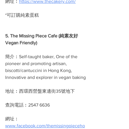
網址︰
https://www.thecakery.com/
*可訂購純素蛋糕
5. The Missing Piece Cafe (純素友好
Vegan Friendly)
簡介︰Self-taught baker, One of the 
pioneer and promoting artisan, 
biscotti/cantuccini in Hong Kong, 
Innovative and explorer in vegan baking
地址︰西環西營盤東邊街35號地下 
查詢電話︰2547 6636
網址︰
www.facebook.com/themissingpieceho