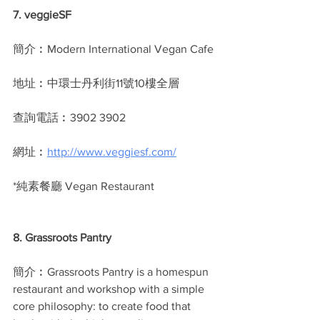
7. veggieSF
簡介︰Modern International Vegan Cafe
地址︰中環士丹利街11號10樓全層 
查詢電話︰3902 3902
網址︰
http://www.veggiesf.com/
*純素餐廳 Vegan Restaurant
8. Grassroots Pantry
簡介︰Grassroots Pantry is a homespun 
restaurant and workshop with a simple 
core philosophy: to create food that 