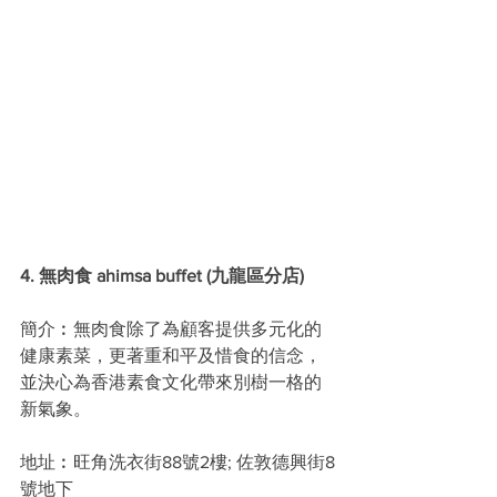
4. 無肉食 ahimsa buffet (九龍區分店)
簡介︰無肉食除了為顧客提供多元化的
健康素菜，更著重和平及惜食的信念，
並決心為香港素食文化帶來別樹一格的
新氣象。
地址︰旺角洗衣街88號2樓; 佐敦德興街8
號地下