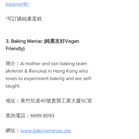
tisserieHK/
*可訂購純素蛋糕
3. Baking Maniac (純素友好Vegan 
Friendly)
簡介︰A mother and son baking team 
(Ankrish & Renuka) in Hong Kong who 
loves to experiment baking and are self-
taught.
地址︰黃竹坑道40號貴寶工業大廈5C室
查詢電話︰6699 8093
網址︰
www.bakingmaniac.me