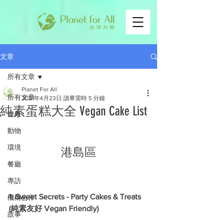
文章
所有文章
Planet For All
所有文章
2021年4月23日
讀畢需時 5 分鐘
純素蛋糕大全 Vegan Cake List
健康
動物
環境
港島區
餐廳
專訪
1. Sweet Secrets - Party Cakes & Treats 
機構合作
(純素友好 Vegan Friendly)
故事