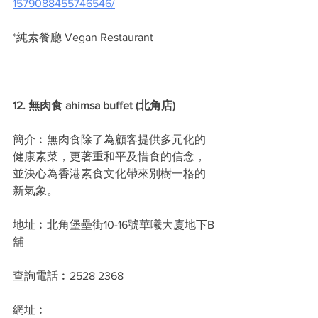
1579088455746546/
*純素餐廳 Vegan Restaurant
12. 無肉食 ahimsa buffet (北角店)
簡介︰無肉食除了為顧客提供多元化的
健康素菜，更著重和平及惜食的信念，
並決心為香港素食文化帶來別樹一格的
新氣象。
地址︰北角堡壘街10-16號華曦大廈地下B
舖
查詢電話︰2528 2368
網址︰