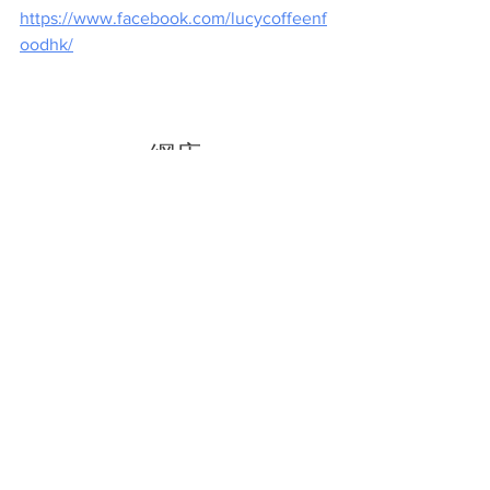
https://www.facebook.com/lucycoffeenf
oodhk/
網店
1. 花花糕餅 Fa Fa Pastry
簡介︰有機/生機/無糖/ 代糖/無麩質之純
素生日糕餅、手工曲奇、果凍、cup 
cake、素芝士餅等甜點
地址：觀塘觀塘道436-484 號觀塘工業
中心
查詢電話︰6117 1272