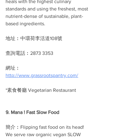
heals with the highest culinary 
standards and using the freshest, most 
nutrient-dense of sustainable, plant-
based ingredients.
地址︰中環荷李活道108號
查詢電話︰2873 3353
網址︰
http://www.grassrootspantry.com/
*素食餐廳 Vegetarian Restaurant
9. Mana ! Fast Slow Food
簡介︰Flipping fast food on its head! 
We serve raw organic vegan SLOW 