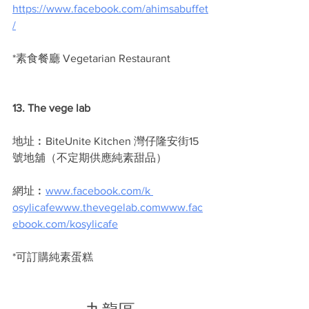
https://www.facebook.com/ahimsabuffet
/
*素食餐廳 Vegetarian Restaurant
13. The vege lab
地址︰BiteUnite Kitchen 灣仔隆安街15
號地舖（不定期供應純素甜品）
網址︰
www.facebook.com/k 
osylicafewww.thevegelab.comwww.fac
ebook.com/kosylicafe
*可訂購純素蛋糕