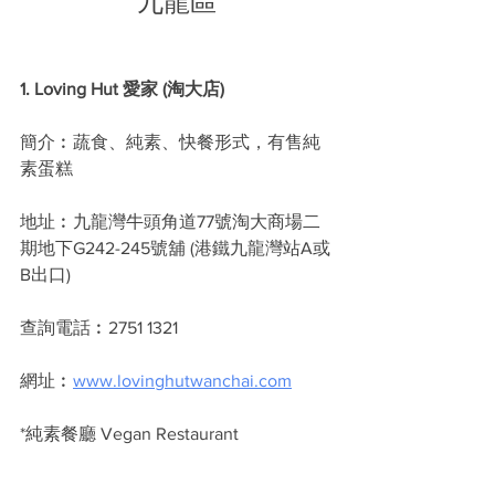
九龍區
1. Loving Hut 愛家 (淘大店)
簡介︰蔬食、純素、快餐形式，有售純
素蛋糕
地址︰九龍灣牛頭角道77號淘大商場二
期地下G242-245號舖 (港鐵九龍灣站A或
B出口)
查詢電話︰2751 1321
網址︰
www.lovinghutwanchai.com
*純素餐廳 Vegan Restaurant