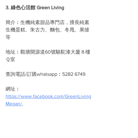
3. 綠色心活館 Green Living
簡介︰生機純素甜品專門店，擅長純素
生機蛋糕、朱古力、麵包、冬甩、果撻
等
地址︰觀塘開源道60號駱駝漆大廈８樓
Ｑ室
查詢電話/訂購whatsapp︰5282 6749
網址︰
https://www.facebook.com/GreenLiving
Megan/ 