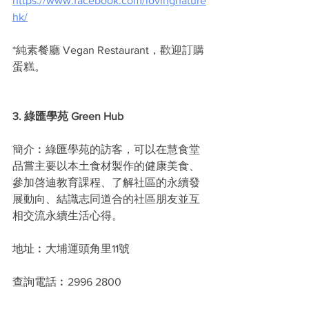
https://www.facebook.com/lovingnature
hk/
*純素餐廳 Vegan Restaurant，歡迎訂購
蛋糕。
3. 綠匯學苑 Green Hub
簡介︰綠匯學苑的訪客，可以在慧食堂
品嘗主要以本土食材製作的健康美食、
參加啓迪教育課程、了解社區的永續發
展動向、結識志同道合的社區朋友並互
相交流永續生活心得。
地址︰大埔運頭角里11號
查詢電話︰2996 2800